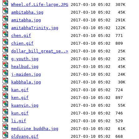
Wheel.of.Life-large.JPG
ambitabha.jpg
amitabha.jpg
amitabhaTrinity.jpg
chen.gif
chien.gif
dollar_bill_great_se..>
g-youth.jpg
healbud.jpg
j-maiden.jpg
kabbhala.jpg
kan.gif
ken.gif
kuanyin.jpg
kun.gif
li.gif
medicine buddha.jpg
oldyang.gif