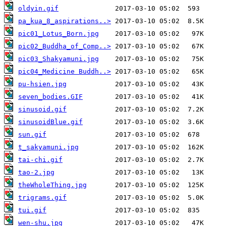
oldyin.gif
pa_kua_8_aspirations..>
pic01_Lotus_Born.jpg
pic02_Buddha_of_Comp..>
pic03_Shakyamuni.jpg
pic04_Medicine Buddh..>
pu-hsien.jpg
seven_bodies.GIF
sinusoid.gif
sinusoidBlue.gif
sun.gif
t_sakyamuni.jpg
tai-chi.gif
tao-2.jpg
theWholeThing.jpg
trigrams.gif
tui.gif
wen-shu.jpg