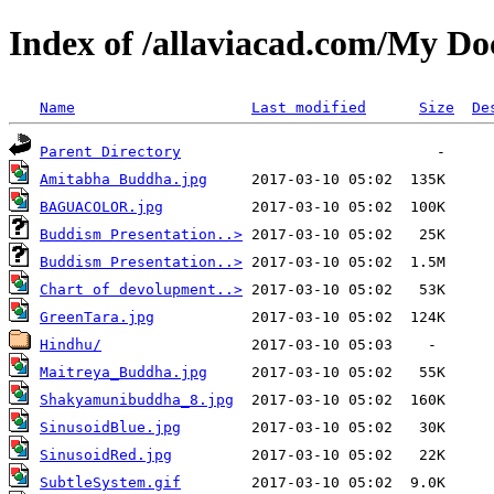
Index of /allaviacad.com/My D
Name
Last modified
Size
De
Parent Directory
Amitabha Buddha.jpg
BAGUACOLOR.jpg
Buddism Presentation..>
Buddism Presentation..>
Chart of devolupment..>
GreenTara.jpg
Hindhu/
Maitreya_Buddha.jpg
Shakyamunibuddha_8.jpg
SinusoidBlue.jpg
SinusoidRed.jpg
SubtleSystem.gif