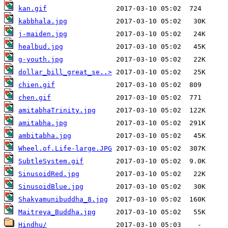
kan.gif
kabbhala.jpg
j-maiden.jpg
healbud.jpg
g-youth.jpg
dollar_bill_great_se..>
chien.gif
chen.gif
amitabhaTrinity.jpg
amitabha.jpg
ambitabha.jpg
Wheel.of.Life-large.JPG
SubtleSystem.gif
SinusoidRed.jpg
SinusoidBlue.jpg
Shakyamunibuddha_8.jpg
Maitreya_Buddha.jpg
Hindhu/