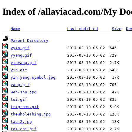
Index of /allaviacad.com/My D
Name
Last modified
Size
De
Parent Directory
yyin.gif
yyang.gif
yinyang.gif
yin.gif
yin yang symbol.jpg
yang.gif
wen-shu.jpg
tui.gif
trigrams.gif
theWholeThing.jpg
tao-2.jpg
tai-chi.gif