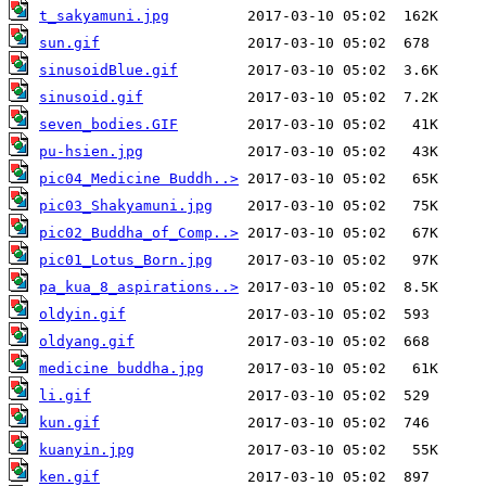
t_sakyamuni.jpg
sun.gif
sinusoidBlue.gif
sinusoid.gif
seven_bodies.GIF
pu-hsien.jpg
pic04_Medicine Buddh..>
pic03_Shakyamuni.jpg
pic02_Buddha_of_Comp..>
pic01_Lotus_Born.jpg
pa_kua_8_aspirations..>
oldyin.gif
oldyang.gif
medicine buddha.jpg
li.gif
kun.gif
kuanyin.jpg
ken.gif