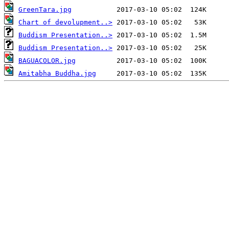
GreenTara.jpg
Chart of devolupment..>
Buddism Presentation..>
Buddism Presentation..>
BAGUACOLOR.jpg
Amitabha Buddha.jpg