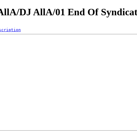
/AllA/DJ AllA/01 End Of Syndica
scription