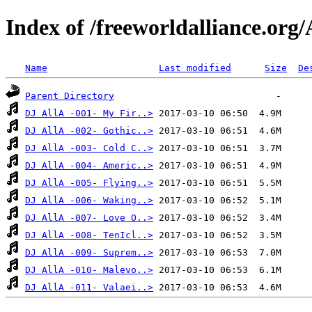
Index of /freeworldalliance.org
Name
Last modified
Size
De
Parent Directory
DJ AllA -001- My Fir..>
DJ AllA -002- Gothic..>
DJ AllA -003- Cold C..>
DJ AllA -004- Americ..>
DJ AllA -005- Flying..>
DJ AllA -006- Waking..>
DJ AllA -007- Love O..>
DJ AllA -008- TenIcl..>
DJ AllA -009- Suprem..>
DJ AllA -010- Malevo..>
DJ AllA -011- Valaei..>