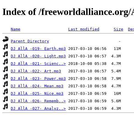
Index of /freeworldalliance.org
Name
Last modified
Size
De
Parent Directory
DJ AllA -019- Earth.mp3
DJ AllA -020- Light.mp3
DJ AllA -021- Scienc..>
DJ AllA -022- Art.mp3
DJ AllA -023- Power.mp3
DJ AllA -024- Mean.mp3
DJ AllA -025- Nice.mp3
DJ AllA -026- Rememb..>
DJ AllA -027- Analyz..>