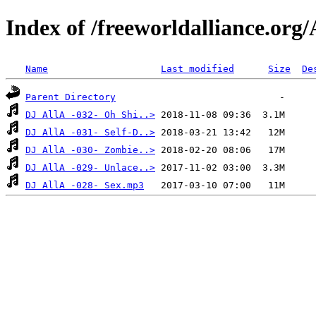
Index of /freeworldalliance.org
Name
Last modified
Size
De
Parent Directory
DJ AllA -032- Oh Shi..>
DJ AllA -031- Self-D..>
DJ AllA -030- Zombie..>
DJ AllA -029- Unlace..>
DJ AllA -028- Sex.mp3