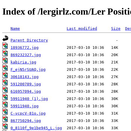
Index of /lergirlz.com/Ler Posit
Name
Last modified
Size
De
Parent Directory
18936772.jpg
869232327.jpg
kabiria.jpg
F_ejN5rSUAQ.jpg
30618143.jpg
591200789.jpg
616957094.jpg
59911940 (1).jpg
59911940.jpg
C-vcpcV-81o.jpg
867750294.jpg
0_8110f_9e1be945_L.jpg