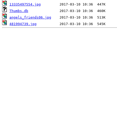
13335497554.jpg
Thumbs.db
angels_friends06.jpg
481994739.jpg