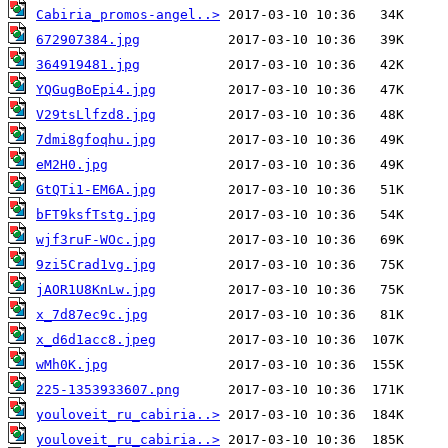
Cabiria_promos-angel..>
672907384.jpg
364919481.jpg
YQGugBoEpi4.jpg
V29tsLlfzd8.jpg
7dmi8gfoqhu.jpg
eM2H0.jpg
GtQTi1-EM6A.jpg
bFT9ksfTstg.jpg
wjf3ruF-WOc.jpg
9zi5Crad1vg.jpg
jAOR1U8KnLw.jpg
x_7d87ec9c.jpg
x_d6d1acc8.jpeg
wMh0K.jpg
225-1353933607.png
youloveit_ru_cabiria..>
youloveit_ru_cabiria..>