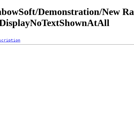
inbowSoft/Demonstration/New R
llDisplayNoTextShownAtAll
scription