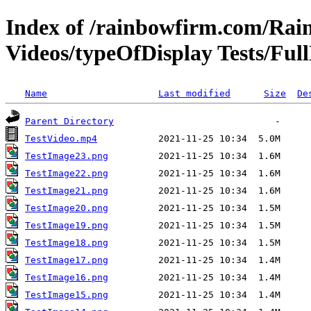
Index of /rainbowfirm.com/Ra
Videos/typeOfDisplay Tests/Fu
Name
Last modified
Size
De
Parent Directory
TestVideo.mp4
TestImage23.png
TestImage22.png
TestImage21.png
TestImage20.png
TestImage19.png
TestImage18.png
TestImage17.png
TestImage16.png
TestImage15.png