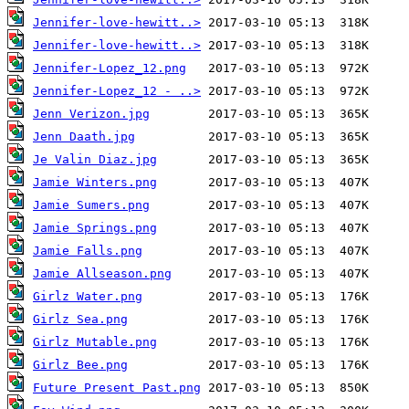
Jennifer-love-hewitt..>
Jennifer-love-hewitt..>
Jennifer-Lopez_12.png
Jennifer-Lopez_12 - ..>
Jenn Verizon.jpg
Jenn Daath.jpg
Je Valin Diaz.jpg
Jamie Winters.png
Jamie Sumers.png
Jamie Springs.png
Jamie Falls.png
Jamie Allseason.png
Girlz Water.png
Girlz Sea.png
Girlz Mutable.png
Girlz Bee.png
Future Present Past.png