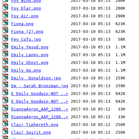
Foy Wind.png
Foy Klar.png
Foy Air.png
Fiona.png
Fiona (2).png
Fey Cofu.jpg
Emily Yesod.png
Emily Laney.png
Emily Ghost.png
Emily Ge.png
Emily  Donaldson.jpg
Em - Sarah Bronzman.jpg
E Emily Goodwin-NOT ..>
E Emily Goodwin-NOT ..>
DiannaAgron_AAP_1200..>
DiannaAgron_AAP_1200..>
Clair Tiphereth.png
Clair Spirit.png