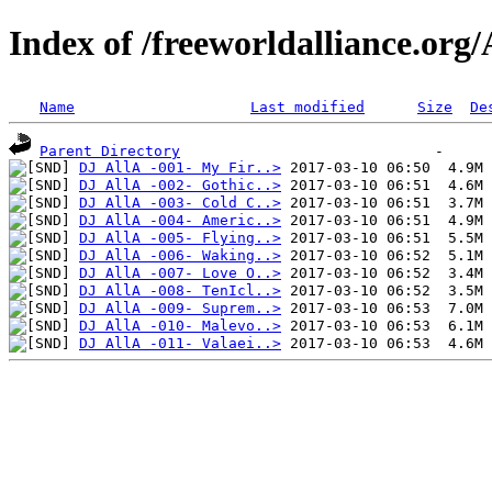
Index of /freeworldalliance.org
Name
Last modified
Size
De
Parent Directory
DJ AllA -001- My Fir..>
DJ AllA -002- Gothic..>
DJ AllA -003- Cold C..>
DJ AllA -004- Americ..>
DJ AllA -005- Flying..>
DJ AllA -006- Waking..>
DJ AllA -007- Love O..>
DJ AllA -008- TenIcl..>
DJ AllA -009- Suprem..>
DJ AllA -010- Malevo..>
DJ AllA -011- Valaei..>